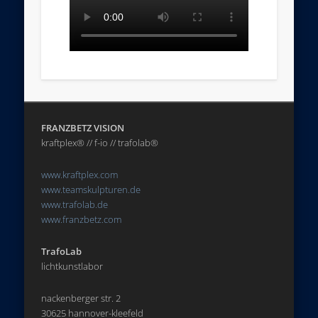
FRANZBETZ VISION
kraftplex® // f-io // trafolab®
www.kraftplex.com
www.teamskulpturen.de
www.trafolab.de
www.franzbetz.com
TrafoLab
lichtkunstlabor
nackenberger str. 2
30625 hannover-kleefeld