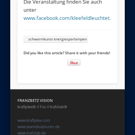
Die Veranstaltung finden Sie auch
unter
www.facebook.com/kleefeldleuchtet
.
schwarmkunst energiesparlampen
Did you like this article? Share it with your friends!
FRANZBETZ VISION
kraftplex® // f-io // trafolab®
www.kraftplex.com
www.teamskulpturen.de
www.trafolab.de