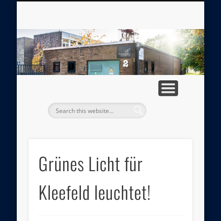
DAS MUTABOR
TRAFOLAB E.V.
IMPRESSUM
PROJEKTE
PRESSE
HOME
tr
Grünes Licht für
Kleefeld leuchtet!