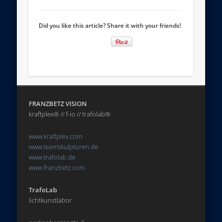
Did you like this article? Share it with your friends!
FRANZBETZ VISION
kraftplex® // f-io // trafolab®
www.kraftplex.com
www.teamskulpturen.de
www.trafolab.de
www.franzbetz.com
TrafoLab
lichtkunstlabor