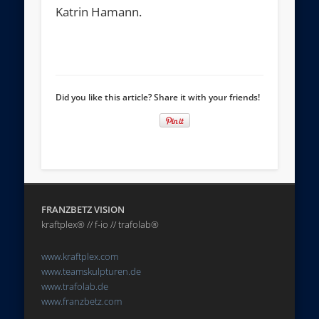
Katrin Hamann.
Did you like this article? Share it with your friends!
FRANZBETZ VISION
kraftplex® // f-io // trafolab®
www.kraftplex.com
www.teamskulpturen.de
www.trafolab.de
www.franzbetz.com