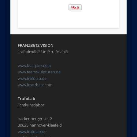
FRANZBETZ VISION
kraftplex® // f-io // trafolab®
www.kraftplex.com
www.teamskulpturen.de
www.trafolab.de
www.franzbetz.com
TrafoLab
lichtkunstlabor
nackenberger str. 2
30625 hannover-kleefeld
www.trafolab.de